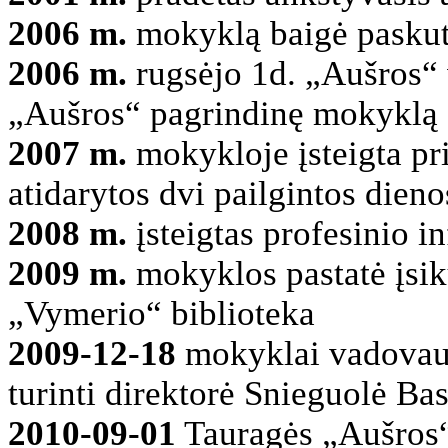
2006 m.
mokyklą baigė paskutin
2006 m.
rugsėjo 1d. „Aušros“ 
„Aušros“ pagrindinę mokyklą
2007 m.
mokykloje įsteigta p
atidarytos dvi pailgintos dien
2008 m.
įsteigtas profesinio i
2009 m.
mokyklos pastatė įsik
„Vymerio“ biblioteka
2009-12-18
mokyklai vadovauti
turinti direktorė Snieguolė Ba
2010-09-01
Tauragės „Aušros“