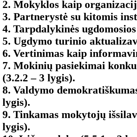
2. Mokyklos kaip organizacijo
3. Partnerystė su kitomis inst
4. Tarpdalykinės ugdomosios v
5. Ugdymo turinio aktualizavi
6. Vertinimas kaip informavim
7. Mokinių pasiekimai konku
(3.2.2 – 3 lygis).
8. Valdymo demokratiškumas i
lygis).
9. Tinkamas mokytojų išsilavi
lygis).