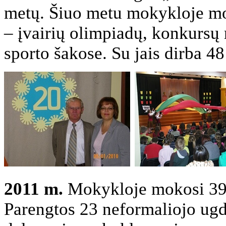
metų. Šiuo metu mokykloje mok
– įvairių olimpiadų, konkursų 
sporto šakose. Su jais dirba 4
2011 m.
Mokykloje mokosi 391
Parengtos 23 neformaliojo ug