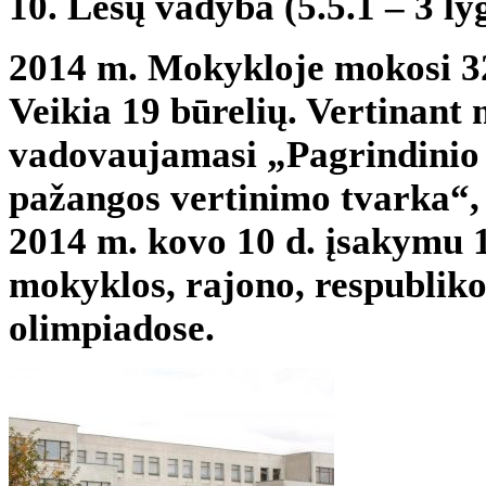
10. Lėšų vadyba (5.5.1 – 3 lyg
2014 m. Mokykloje mokosi 32
Veikia 19 būrelių. Vertinant
vadovaujamasi „Pagrindinio
pažangos vertinimo tvarka“, 
2014 m. kovo 10 d. įsakymu 1
mokyklos, rajono, respubliko
olimpiadose.