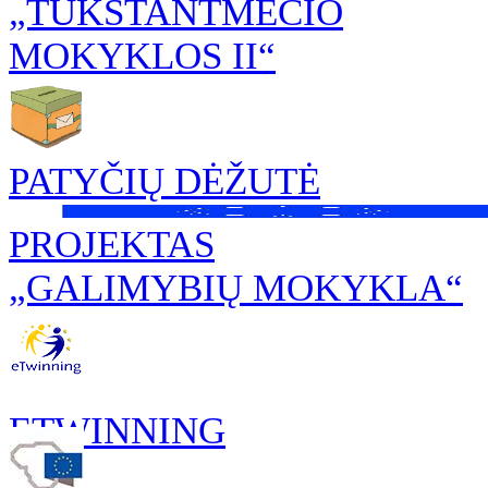
„TŪKSTANTMEČIO
MOKYKLOS II“
PATYČIŲ DĖŽUTĖ
PROJEKTAS
„GALIMYBIŲ MOKYKLA“
ETWINNING