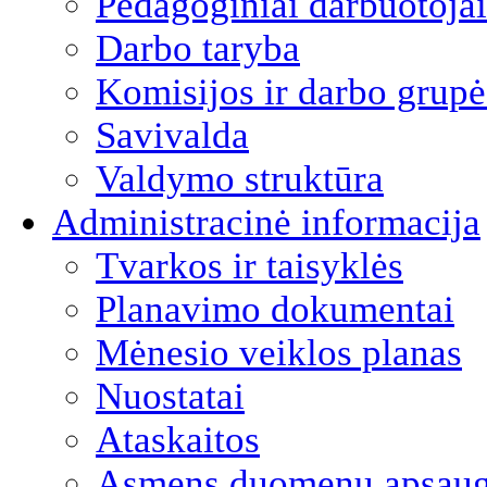
Pedagoginiai darbuotojai
Darbo taryba
Komisijos ir darbo grupė
Savivalda
Valdymo struktūra
Administracinė informacija
Tvarkos ir taisyklės
Planavimo dokumentai
Mėnesio veiklos planas
Nuostatai
Ataskaitos
Asmens duomenų apsau