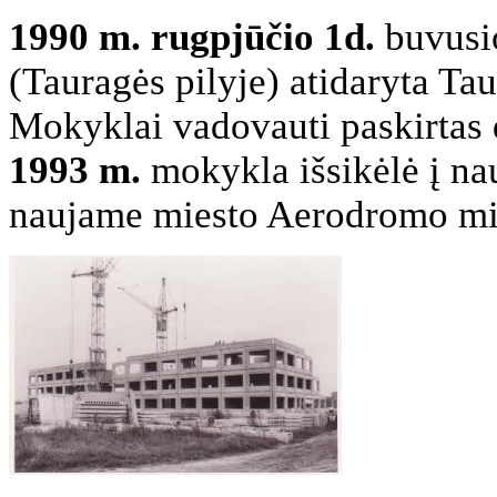
1990 m. rugpjūčio 1d.
buvusio
(Tauragės pilyje) atidaryta Ta
Mokyklai vadovauti paskirtas 
1993 m.
mokykla išsikėlė į nau
naujame miesto Aerodromo mi