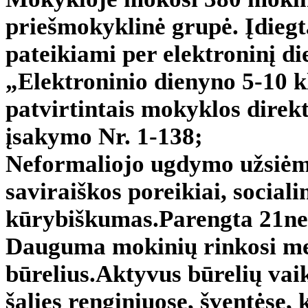
priešmokyklinė grupė. Įdiegt
pateikiami per elektroninį d
„Elektroninio dienyno 5-10 k
patvirtintais mokyklos direk
įsakymo Nr. 1-138;
Neformaliojo ugdymo užsiė
saviraiškos poreikiai, social
kūrybiškumas.Parengta 21n
Dauguma mokinių rinkosi men
būrelius.Aktyvus būrelių va
šalies renginiuose, šventėse,