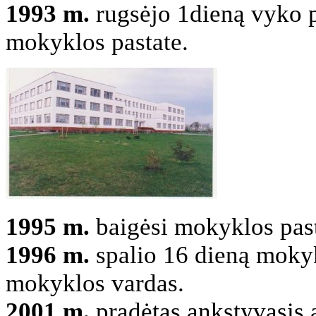
1993 m.
rugsėjo 1dieną vyko p
mokyklos pastate.
1995 m.
baigėsi mokyklos past
1996 m.
spalio 16 dieną mokyk
mokyklos vardas.
2001 m.
pradėtas ankstyvasis