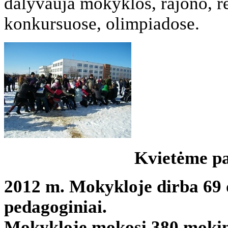
dalyvauja mokyklos, rajono, r
konkursuose, olimpiadose.
Kvietėme pa
2012 m. Mokykloje dirba 69 d
pedagoginiai.
Mokykloje mokosi 380 mokini