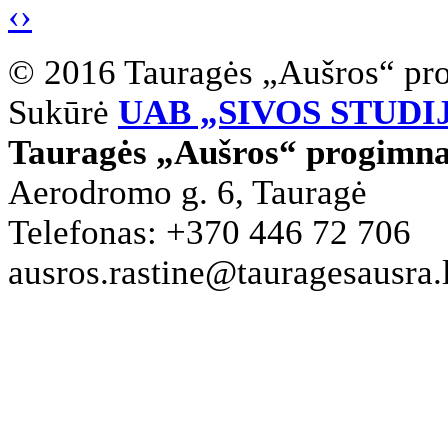
‹
›
© 2016 Tauragės „Aušros“ pr
Sukūrė
UAB „SIVOS STUDI
Tauragės „Aušros“ progimna
Aerodromo g. 6, Tauragė
Telefonas: +370 446 72 706
ausros.rastine@tauragesausra.l