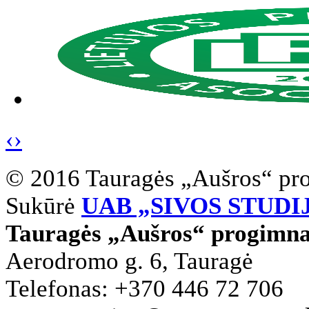
‹
›
© 2016 Tauragės „Aušros“ pr
Sukūrė
UAB „SIVOS STUDI
Tauragės „Aušros“ progimna
Aerodromo g. 6, Tauragė
Telefonas: +370 446 72 706