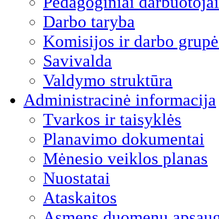
Pedagoginiai darbuotojai
Darbo taryba
Komisijos ir darbo grupė
Savivalda
Valdymo struktūra
Administracinė informacija
Tvarkos ir taisyklės
Planavimo dokumentai
Mėnesio veiklos planas
Nuostatai
Ataskaitos
Asmens duomenų apsau