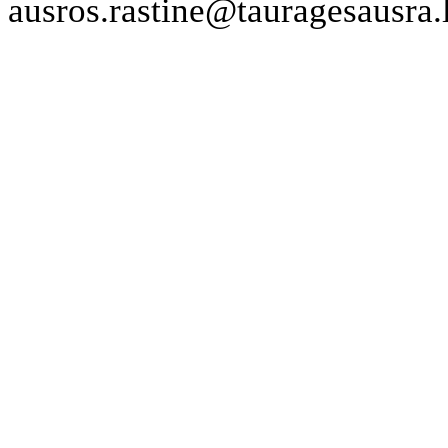
ausros.rastine@tauragesausra.l