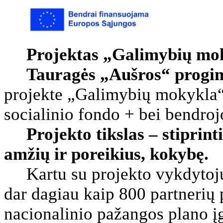
Projektas „Galimybių mo
Tauragės „Aušros“ progim
projekte „Galimybių mokykla“
socialinio fondo + bei bendro
Projekto tikslas – stiprint
amžių ir poreikius, kokybę.
Kartu su projekto vykdytoju 
dar dagiau kaip 800 partneri
nacionalinio pažangos plano 