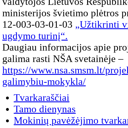
valdytojos Lietuvos Respublik
ministerijos švietimo plėtros
12-003-03-01-03
„Užtikrinti 
ugdymo turinį“.
Daugiau informacijos apie proje
galima rasti NŠA svetainėje –
https://www.nsa.smsm.lt/proje
galimybiu-mokykla/
Tvarkaraščiai
Tamo dienynas
Mokinių pavėžėjimo tvarkar