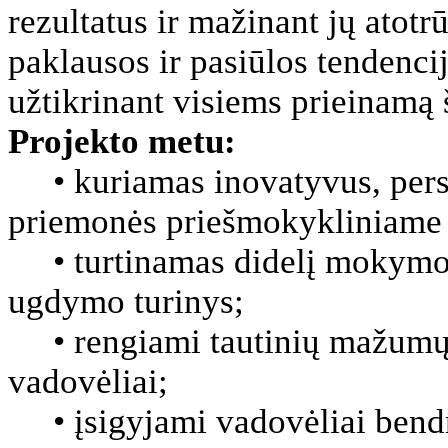
rezultatus ir mažinant jų atotr
paklausos ir pasiūlos tendencij
užtikrinant visiems prieinamą 
Projekto metu:
• kuriamas inovatyvus, perso
priemonės priešmokykliniame 
• turtinamas didelį mokymosi
ugdymo turinys;
• rengiami tautinių mažumų 
vadovėliai;
• įsigyjami vadovėliai bend