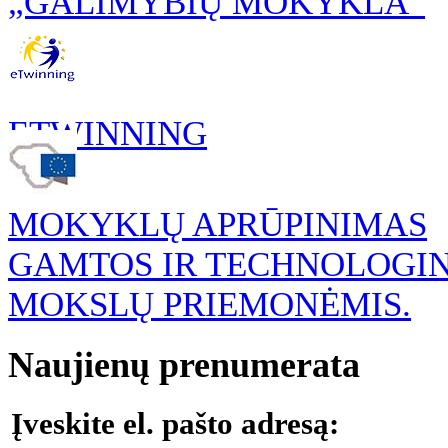
„GALIMYBIŲ MOKYKLA“
ETWINNING
MOKYKLŲ APRŪPINIMAS
GAMTOS IR TECHNOLOGI
MOKSLŲ PRIEMONĖMIS.
Naujienų prenumerata
Įveskite el. pašto adresą: