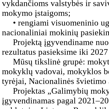
vykdančioms valstybės ir sav
mokymo įstaigoms;
• rengiami visuomeninio ug
nacionaliniai mokinių pasiekim
Projektą įgyvendiname nuo 2
rezultatus pasieksime iki 2027
Mūsų tikslinė grupė: mokytoja
mokyklų vadovai, mokyklos be
tyrėjai, Nacionalinės švietimo
Projektas „Galimybių mokyk
įgyvendinamas pagal 2021–203