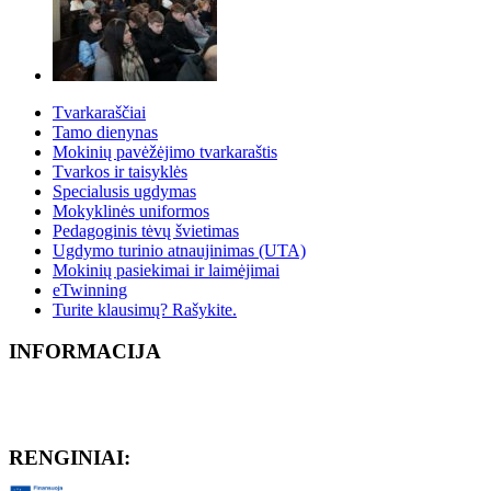
Tvarkaraščiai
Tamo dienynas
Mokinių pavėžėjimo tvarkaraštis
Tvarkos ir taisyklės
Specialusis ugdymas
Mokyklinės uniformos
Pedagoginis tėvų švietimas
Ugdymo turinio atnaujinimas (UTA)
Mokinių pasiekimai ir laimėjimai
eTwinning
Turite klausimų? Rašykite.
INFORMACIJA
RENGINIAI: