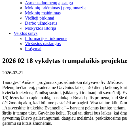
Asmens duomenų apsauga
Mokinių priėmimas į progimnaziją
Mokinių maitinimas
Viešieji pirkimai
Darbo užmokestis
Mokyklos istorija
Veiklos sritys
Informacijos rinkmenos
Viešosios paslaugos
Prašymai
2026 02 18 vykdytas trumpalaikis projekta
2026-02-21
Tauragės “Aušros” progimnazijos aštuntokai dalyvavo Šv .Mišiose.
Pelenų trečiadienį, pradedame Gavėnios laiką – 40 dienų kelionę, kur
kviečia kiekvieną iš mūsų sustoti, įsiklausyti ir atnaujinti savo širdį. E
18) Jėzus kalba apie maldą, pasninką ir išmaldą. Jis primena, kad šie d
dėl žmonių akių, kad būtume pastebėti ar pagirti. Visa tai turi kilti iš 
„Atsiverskite ir tikėkite Evangelija“ – barstant pelenus kunigo tariami
širdis ir tampa tikru Gavėnios keliu. Tegul tai tikrai bus laikas, kai dr
gyvenimą Dievo gailestingumui, daugiau melsimės, praktikuosime pas
gerumu su kitais žmonėmis.