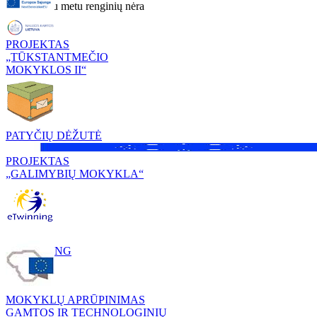
Artimiausiu metu renginių nėra
PROJEKTAS
„TŪKSTANTMEČIO
MOKYKLOS II“
PATYČIŲ DĖŽUTĖ
PROJEKTAS
„GALIMYBIŲ MOKYKLA“
ETWINNING
MOKYKLŲ APRŪPINIMAS
GAMTOS IR TECHNOLOGINIŲ