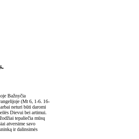
s.
ioje Bažnyčia
vangelijoje (Mt 6, 1-6. 16-
arbai neturi būti daromi
meilės Dievui bei artimui.
 žodžiai tepaliečia mūsų
ąsiai atversime savo
ninką ir dalinsimės