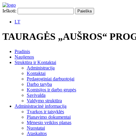
Ieškoti:
LT
TAURAGĖS „AUŠROS“ PRO
Pradinis
Naujienos
Struktūra ir Kontaktai
Administracija
Kontaktai
Pedagoginiai darbuotojai
Darbo taryba
Komisijos ir darbo grupės
Savivalda
Valdymo struktūra
Administracinė informacija
Tvarkos ir taisyklės
Planavimo dokumentai
Mėnesio veiklos planas
Nuostatai
Ataskaitos