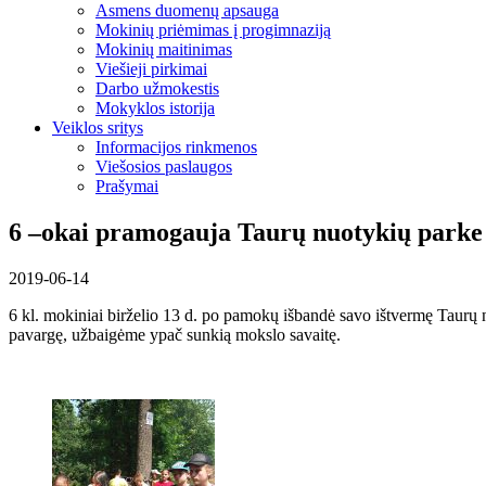
Asmens duomenų apsauga
Mokinių priėmimas į progimnaziją
Mokinių maitinimas
Viešieji pirkimai
Darbo užmokestis
Mokyklos istorija
Veiklos sritys
Informacijos rinkmenos
Viešosios paslaugos
Prašymai
6 –okai pramogauja Taurų nuotykių parke
2019-06-14
6 kl. mokiniai birželio 13 d. po pamokų išbandė savo ištvermę Taurų nuo
pavargę, užbaigėme ypač sunkią mokslo savaitę.