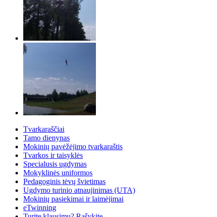
Tvarkaraščiai
Tamo dienynas
Mokinių pavėžėjimo tvarkaraštis
Tvarkos ir taisyklės
Specialusis ugdymas
Mokyklinės uniformos
Pedagoginis tėvų švietimas
Ugdymo turinio atnaujinimas (UTA)
Mokinių pasiekimai ir laimėjimai
eTwinning
Turite klausimų? Rašykite.