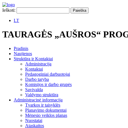
Ieškoti:
LT
TAURAGĖS „AUŠROS“ PRO
Pradinis
Naujienos
Struktūra ir Kontaktai
Administracija
Kontaktai
Pedagoginiai darbuotojai
Darbo taryba
Komisijos ir darbo grupės
Savivalda
Valdymo struktūra
Administracinė informacija
Tvarkos ir taisyklės
Planavimo dokumentai
Mėnesio veiklos planas
Nuostatai
Ataskaitos