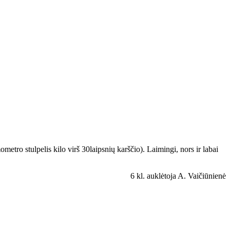
etro stulpelis kilo virš 30laipsnių karščio). Laimingi, nors ir labai
6 kl. auklėtoja A. Vaičiūnienė