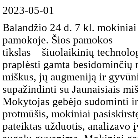
2023-05-01
Balandžio 24 d. 7 kl. mokiniai
pamokoje. Šios pamokos
tikslas – šiuolaikinių technol
praplėsti gamta besidominčių 
miškus, jų augmeniją ir gyvūnij
supažindinti su Jaunaisiais miš
Mokytojas gebėjo sudominti ir 
protmūšis, mokiniai pasiskirst
pateiktas užduotis, analizavo 