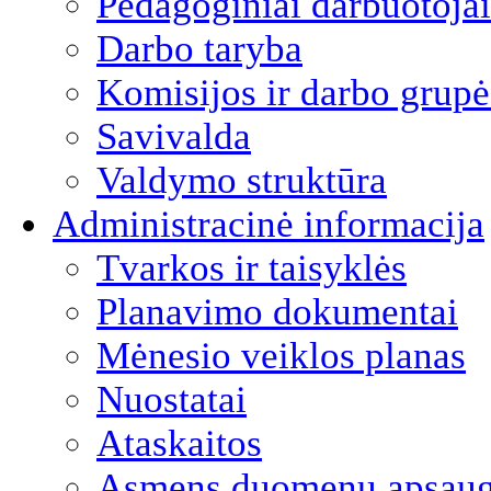
Pedagoginiai darbuotojai
Darbo taryba
Komisijos ir darbo grupė
Savivalda
Valdymo struktūra
Administracinė informacija
Tvarkos ir taisyklės
Planavimo dokumentai
Mėnesio veiklos planas
Nuostatai
Ataskaitos
Asmens duomenų apsau