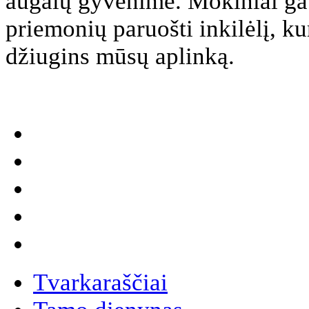
augalų gyvenime. Mokiniai gav
priemonių paruošti inkilėlį, k
džiugins mūsų aplinką.
Tvarkaraščiai