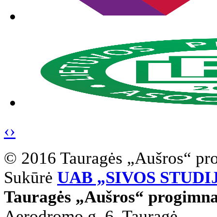
‹
›
© 2016 Tauragės „Aušros“ pr
Sukūrė
UAB „SIVOS STUDI
Tauragės „Aušros“ progimna
Aerodromo g. 6, Tauragė