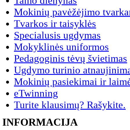
Tamo dienynas
Mokinių pavėžėjimo tvarkar
Tvarkos ir taisyklės
Specialusis ugdymas
Mokyklinės uniformos
Pedagoginis tėvų švietimas
Ugdymo turinio atnaujinim
Mokinių pasiekimai ir laim
eTwinning
Turite klausimų? Rašykite.
INFORMACIJA