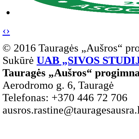
‹
›
© 2016 Tauragės „Aušros“ pr
Sukūrė
UAB „SIVOS STUDI
Tauragės „Aušros“ progimna
Aerodromo g. 6, Tauragė
Telefonas: +370 446 72 706
ausros.rastine@tauragesausra.l