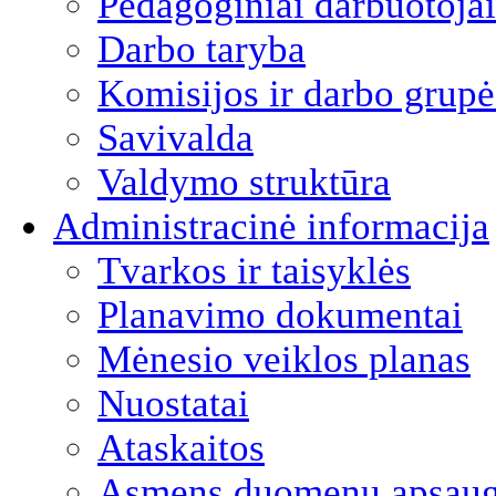
Pedagoginiai darbuotojai
Darbo taryba
Komisijos ir darbo grupė
Savivalda
Valdymo struktūra
Administracinė informacija
Tvarkos ir taisyklės
Planavimo dokumentai
Mėnesio veiklos planas
Nuostatai
Ataskaitos
Asmens duomenų apsau