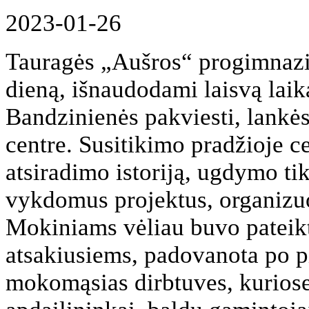
2023-01-26
Tauragės „Aušros“ progimnazij
dieną, išnaudodami laisvą laik
Bandzinienės pakviesti, lankė
centre. Susitikimo pradžioje c
atsiradimo istoriją, ugdymo tik
vykdomus projektus, organizuo
Mokiniams vėliau buvo pateikti
atsakiusiems, padovanota po pi
mokomąsias dirbtuves, kuriose