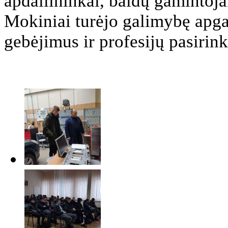
apdailininkai, baldų gamintoja
Mokiniai turėjo galimybę apgal
gebėjimus ir profesijų pasirin