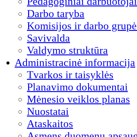
Pedagoginiai darbuotojai
Darbo taryba
Komisijos ir darbo grupė
Savivalda
Valdymo struktūra
Administracinė informacija
Tvarkos ir taisyklės
Planavimo dokumentai
Mėnesio veiklos planas
Nuostatai
Ataskaitos
Asmens duomenų apsau