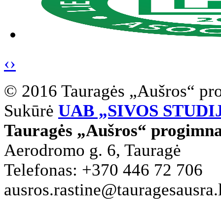
‹
›
© 2016 Tauragės „Aušros“ pr
Sukūrė
UAB „SIVOS STUDI
Tauragės „Aušros“ progimna
Aerodromo g. 6, Tauragė
Telefonas: +370 446 72 706
ausros.rastine@tauragesausra.l