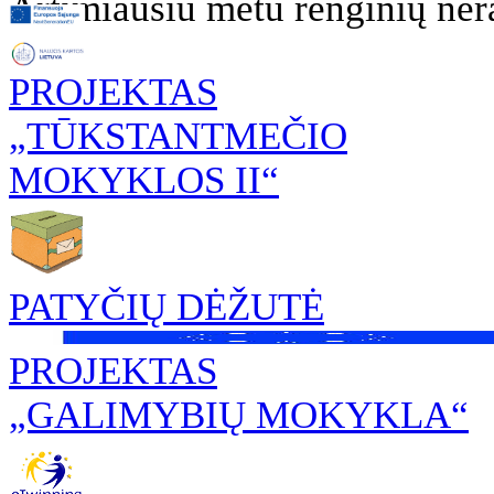
Artimiausiu metu renginių nėr
PROJEKTAS
„TŪKSTANTMEČIO
MOKYKLOS II“
PATYČIŲ DĖŽUTĖ
PROJEKTAS
„GALIMYBIŲ MOKYKLA“