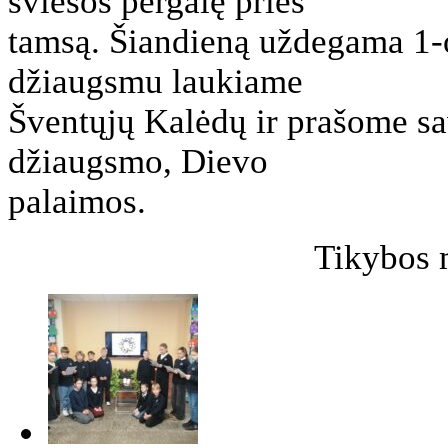
šviesos pergalę prieš
tamsą. Šiandieną uždegama 1-
džiaugsmu laukiame
Šventųjų Kalėdų ir prašome s
džiaugsmo, Dievo
palaimos.
Tikybos 