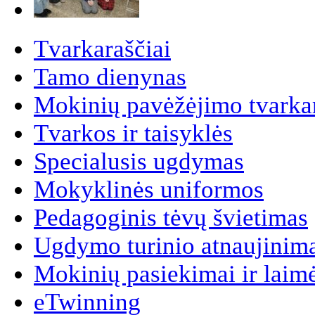
Tvarkaraščiai
Tamo dienynas
Mokinių pavėžėjimo tvarkar
Tvarkos ir taisyklės
Specialusis ugdymas
Mokyklinės uniformos
Pedagoginis tėvų švietimas
Ugdymo turinio atnaujinim
Mokinių pasiekimai ir laim
eTwinning