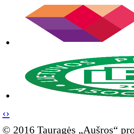
‹
›
© 2016 Tauragės „Aušros“ pr