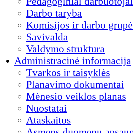
Pedagoginiai darbuotojai
Darbo taryba
Komisijos ir darbo grupė
Savivalda
Valdymo struktūra
Administracinė informacija
Tvarkos ir taisyklės
Planavimo dokumentai
Mėnesio veiklos planas
Nuostatai
Ataskaitos
Asmens duomenų apsau