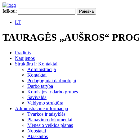
Ieškoti:
LT
TAURAGĖS „AUŠROS“ PRO
Pradinis
Naujienos
Struktūra ir Kontaktai
Administracija
Kontaktai
Pedagoginiai darbuotojai
Darbo taryba
Komisijos ir darbo grupės
Savivalda
Valdymo struktūra
Administracinė informacija
Tvarkos ir taisyklės
Planavimo dokumentai
Mėnesio veiklos planas
Nuostatai
Ataskaitos