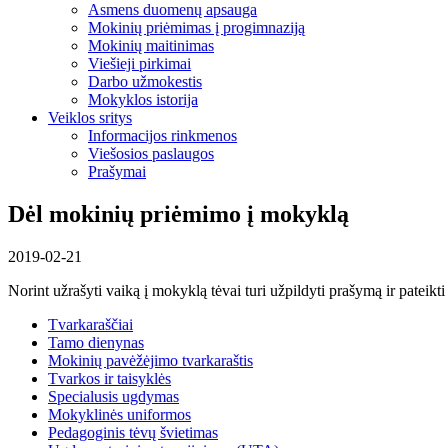
Asmens duomenų apsauga
Mokinių priėmimas į progimnaziją
Mokinių maitinimas
Viešieji pirkimai
Darbo užmokestis
Mokyklos istorija
Veiklos sritys
Informacijos rinkmenos
Viešosios paslaugos
Prašymai
Dėl mokinių priėmimo į mokyklą
2019-02-21
Norint užrašyti vaiką į mokyklą tėvai turi užpildyti prašymą ir pateikt
Tvarkaraščiai
Tamo dienynas
Mokinių pavėžėjimo tvarkaraštis
Tvarkos ir taisyklės
Specialusis ugdymas
Mokyklinės uniformos
Pedagoginis tėvų švietimas