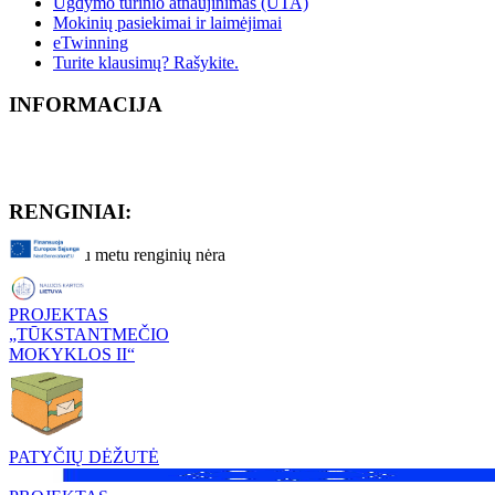
Ugdymo turinio atnaujinimas (UTA)
Mokinių pasiekimai ir laimėjimai
eTwinning
Turite klausimų? Rašykite.
INFORMACIJA
RENGINIAI:
Artimiausiu metu renginių nėra
PROJEKTAS
„TŪKSTANTMEČIO
MOKYKLOS II“
PATYČIŲ DĖŽUTĖ