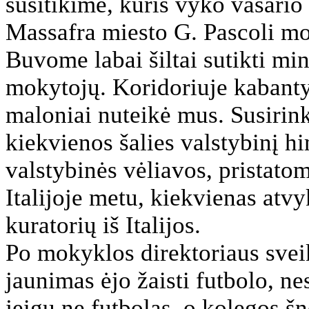
susitikime, kuris vyko vasario
Massafra miesto G. Pascoli mo
Buvome labai šiltai sutikti m
mokytojų. Koridoriuje kabantys 
maloniai nuteikė mus. Susirin
kiekvienos šalies valstybinį him
valstybinės vėliavos, pristato
Italijoje metu, kiekvienas at
kuratorių iš Italijos.
Po mokyklos direktoriaus svei
jaunimas ėjo žaisti futbolo, nes
jeigu ne futbolas, o kolegos šn