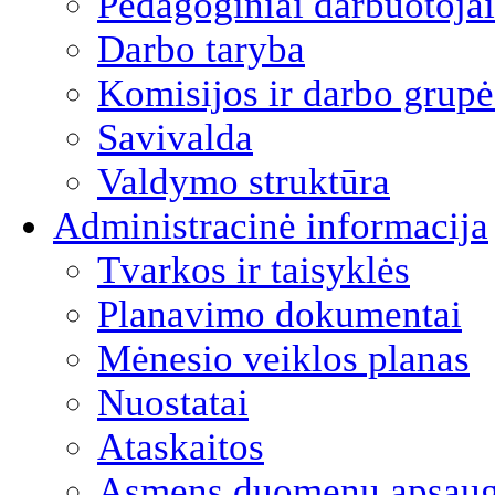
Pedagoginiai darbuotojai
Darbo taryba
Komisijos ir darbo grupė
Savivalda
Valdymo struktūra
Administracinė informacija
Tvarkos ir taisyklės
Planavimo dokumentai
Mėnesio veiklos planas
Nuostatai
Ataskaitos
Asmens duomenų apsau