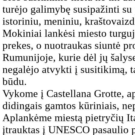
turėjo galimybę susipažinti su 
istoriniu, meniniu, kraštovai
Mokiniai lankėsi miesto turgu
prekes, o nuotraukas siuntė pr
Rumunijoje, kurie dėl jų šaly
negalėjo atvykti į susitikimą, 
būdu.
Vykome į Castellana Grotte, 
didingais gamtos kūriniais, ne
Aplankėme miestą pietryčių Ita
įtrauktas į UNESCO pasaulio 