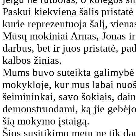
Paskui kiekviena šalis pristat
kurie reprezentuoja šalį, vienas
Mūsų mokiniai Arnas, Jonas ir
darbus, bet ir juos pristatė, 
kalbos žinias.
Mums buvo suteikta galimybė a
mokykloje, kur mus labai nuoš
šeimininkai, savo šokiais, dain
demonstruodami, ką jie gebėjo
šią mokymo įstaigą.
Šios susitikimo metu ne tik da