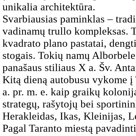
unikalia architektūra.
Svarbiausias paminklas – trad
vadinamų trullo kompleksas. Ta
kvadrato plano pastatai, dengt
stogais. Tokių namų Alborbele 
panašaus stiliaus X a. Šv. Ant
Kitą dieną autobusu vykome į 
a. pr. m. e. kaip graikų koloni
strategų, rašytojų bei sportini
Herakleidas, Ikas, Kleinijas, Le
Pagal Taranto miestą pavadinti