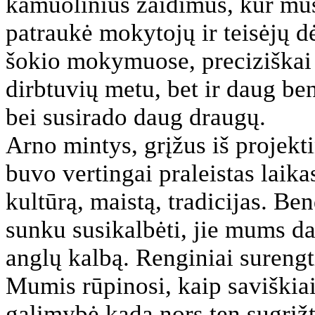
kamuolinius žaidimus, kur mūs
patraukė mokytojų ir teisėjų d
šokio mokymuose, preciziškai
dirbtuvių metu, bet ir daug b
bei susirado daug draugų.
Arno mintys, grįžus iš projektin
buvo vertingai praleistas laika
kultūrą, maistą, tradicijas. B
sunku susikalbėti, jie mums dau
anglų kalbą. Renginiai surengt
Mumis rūpinosi, kaip saviškiai
galimybė kada nors ten sugrįžt