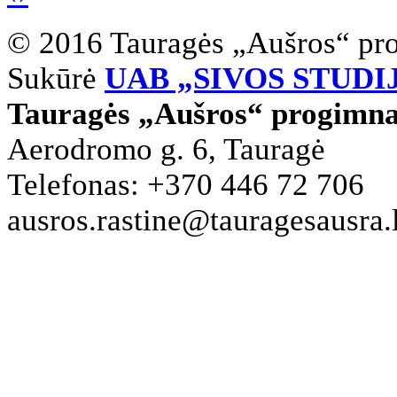
© 2016 Tauragės „Aušros“ pr
Sukūrė
UAB „SIVOS STUDI
Tauragės „Aušros“ progimna
Aerodromo g. 6, Tauragė
Telefonas: +370 446 72 706
ausros.rastine@tauragesausra.l