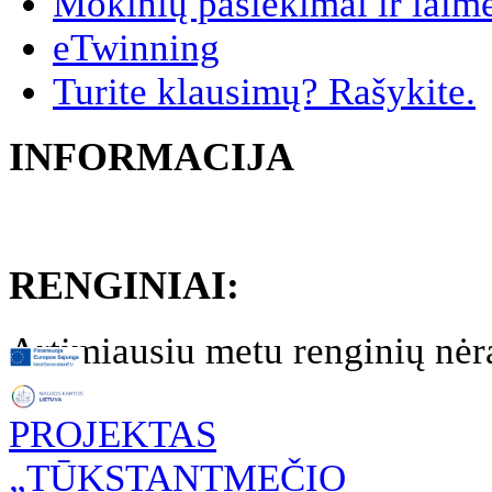
Mokinių pasiekimai ir laim
eTwinning
Turite klausimų? Rašykite.
INFORMACIJA
RENGINIAI:
Artimiausiu metu renginių nėr
PROJEKTAS
„TŪKSTANTMEČIO