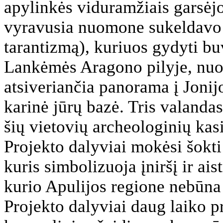
apylinkės viduramžiais garsėj
vyravusia nuomone sukeldavo 
tarantizmą), kuriuos gydyti bu
Lankėmės Aragono pilyje, nuo 
atsiveriančia panorama į Jonijo
karinė jūrų bazė. Tris valanda
šių vietovių archeologinių kas
Projekto dalyviai mokėsi šokti 
kuris simbolizuoja įniršį ir ais
kurio Apulijos regione nebūna 
Projekto dalyviai daug laiko pr