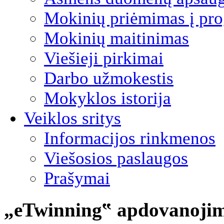
Mokinių priėmimas į pro
Mokinių maitinimas
Viešieji pirkimai
Darbo užmokestis
Mokyklos istorija
Veiklos sritys
Informacijos rinkmenos
Viešosios paslaugos
Prašymai
„eTwinning‟ apdovanoji