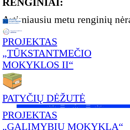
RENGINIAI:
Artimiausiu metu renginių nėr
PROJEKTAS
„TŪKSTANTMEČIO
MOKYKLOS II“
PATYČIŲ DĖŽUTĖ
PROJEKTAS
„GALIMYBIŲ MOKYKLA“