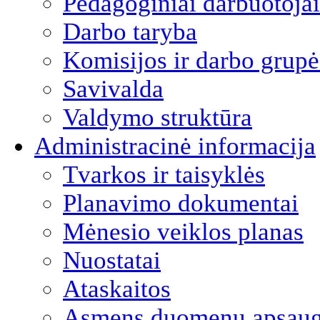
Pedagoginiai darbuotojai
Darbo taryba
Komisijos ir darbo grupė
Savivalda
Valdymo struktūra
Administracinė informacija
Tvarkos ir taisyklės
Planavimo dokumentai
Mėnesio veiklos planas
Nuostatai
Ataskaitos
Asmens duomenų apsau