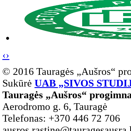
‹
›
© 2016 Tauragės „Aušros“ pr
Sukūrė
UAB „SIVOS STUDI
Tauragės „Aušros“ progimna
Aerodromo g. 6, Tauragė
Telefonas: +370 446 72 706
ausros.rastine@tauragesausra.l