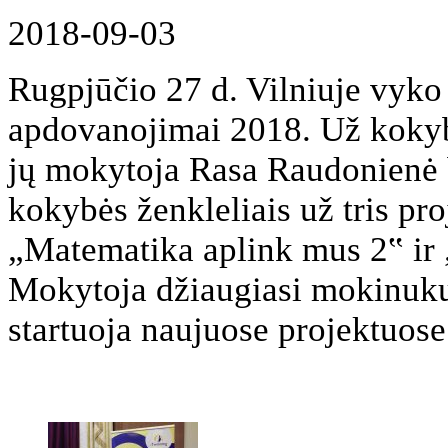
2018-09-03
Rugpjūčio 27 d. Vilniuje vyko
apdovanojimai 2018. Už kokyb
jų mokytoja Rasa Raudonienė 
kokybės ženkleliais už tris pr
„Matematika aplink mus 2‟ ir 
Mokytoja džiaugiasi mokinukų
startuoja naujuose projektuose