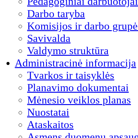
Pedagoginiai darbuotojai
Darbo taryba
Komisijos ir darbo grupė
Savivalda
Valdymo struktūra
Administracinė informacija
Tvarkos ir taisyklės
Planavimo dokumentai
Mėnesio veiklos planas
Nuostatai
Ataskaitos
Asmens duomenų apsau