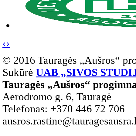
‹
›
© 2016 Tauragės „Aušros“ pr
Sukūrė
UAB „SIVOS STUDI
Tauragės „Aušros“ progimna
Aerodromo g. 6, Tauragė
Telefonas: +370 446 72 706
ausros.rastine@tauragesausra.l