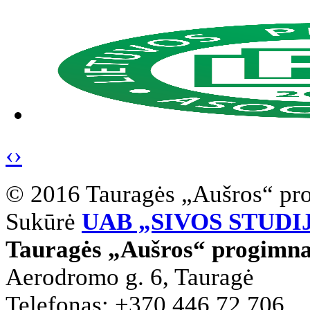
‹
›
© 2016 Tauragės „Aušros“ pr
Sukūrė
UAB „SIVOS STUDI
Tauragės „Aušros“ progimna
Aerodromo g. 6, Tauragė
Telefonas: +370 446 72 706