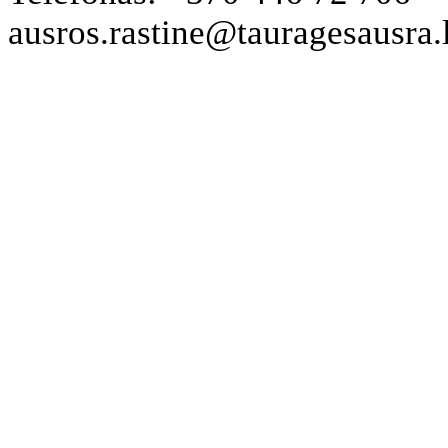
ausros.rastine@tauragesausra.l