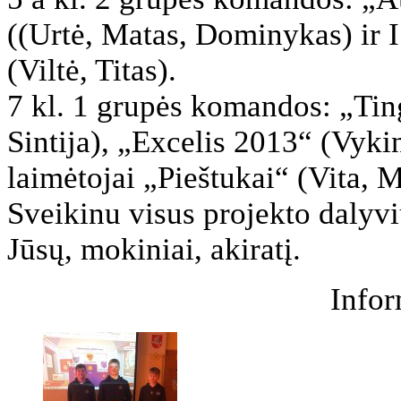
((Urtė, Matas, Dominykas) ir I
(Viltė, Titas).
7 kl. 1 grupės komandos: „Ting
Sintija), „Excelis 2013“ (Vykint
laimėtojai „Pieštukai“ (Vita, Mi
Sveikinu visus projekto dalyviu
Jūsų, mokiniai, akiratį.
Infor