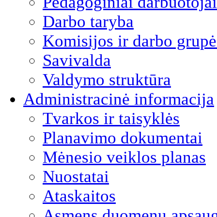
Pedagoginiai darbuotojai
Darbo taryba
Komisijos ir darbo grupė
Savivalda
Valdymo struktūra
Administracinė informacija
Tvarkos ir taisyklės
Planavimo dokumentai
Mėnesio veiklos planas
Nuostatai
Ataskaitos
Asmens duomenų apsau