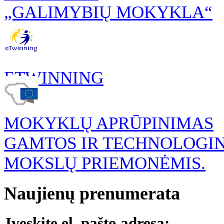
„GALIMYBIŲ MOKYKLA“
ETWINNING
MOKYKLŲ APRŪPINIMAS
GAMTOS IR TECHNOLOGI
MOKSLŲ PRIEMONĖMIS.
Naujienų prenumerata
Įveskite el. pašto adresą: