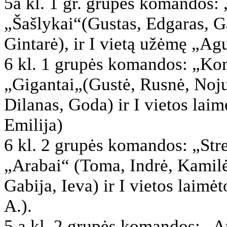
5a kl. 1 gr. grupės komandos:
„Šašlykai“(Gustas, Edgaras, G
Gintarė), ir I vietą užėmę „A
6 kl. 1 grupės komandos: „Kom
„Gigantai„(Gustė, Rusnė, Noj
Dilanas, Goda) ir I vietos laim
Emilija)
6 kl. 2 grupės komandos: „Stre
„Arabai“ (Toma, Indrė, Kamilė
Gabija, Ieva) ir I vietos laimė
A.).
5 a kl. 2 grupės komandos: „A