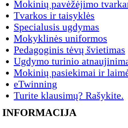
Mokinių pavėžėjimo tvarkar
Tvarkos ir taisyklės
Specialusis ugdymas
Mokyklinės uniformos
Pedagoginis tėvų švietimas
Ugdymo turinio atnaujinim
Mokinių pasiekimai ir laim
eTwinning
Turite klausimų? Rašykite.
INFORMACIJA