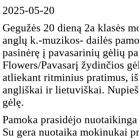
2025-05-20
Gegužės 20 dieną 2a klasės m
anglų k.-muzikos- dailės pam
pasinėrę į pavasarinių gėlių 
Flowers/Pavasarį žydinčios gėl
atliekant ritminius pratimus, 
angliškai ir lietuviškai. Nupie
gėlę.
Pamoka prasidėjo nuotaikinga d
Su gera nuotaika mokinukai pr