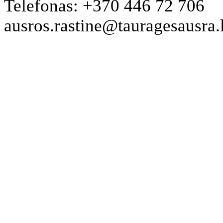
Telefonas: +370 446 72 706
ausros.rastine@tauragesausra.l