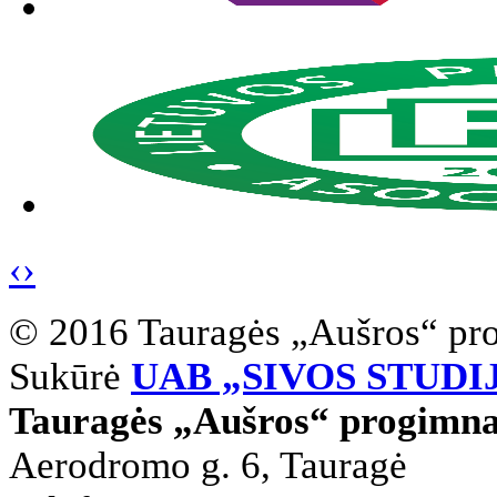
‹
›
© 2016 Tauragės „Aušros“ pr
Sukūrė
UAB „SIVOS STUDI
Tauragės „Aušros“ progimna
Aerodromo g. 6, Tauragė