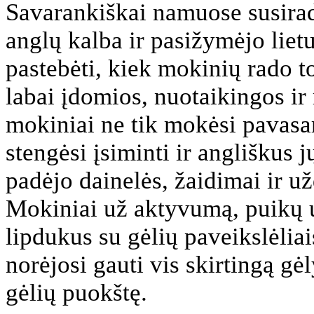
Savarankiškai namuose susira
anglų kalba ir pasižymėjo lie
pastebėti, kiek mokinių rado to
labai įdomios, nuotaikingos ir
mokiniai ne tik mokėsi pavasa
stengėsi įsiminti ir angliškus j
padėjo dainelės, žaidimai ir už
Mokiniai už aktyvumą, puikų u
lipdukus su gėlių paveikslėlia
norėjosi gauti vis skirtingą gėl
gėlių puokštę.