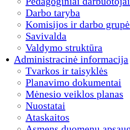
Pedagoginiai darbuotojai
Darbo taryba
Komisijos ir darbo grupė
Savivalda
Valdymo struktūra
Administracinė informacija
Tvarkos ir taisyklės
Planavimo dokumentai
Mėnesio veiklos planas
Nuostatai
Ataskaitos
Asmens duomenų apsau