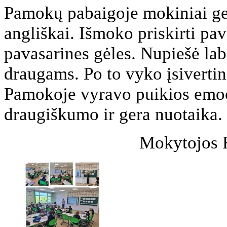
Pamokų pabaigoje mokiniai gebė
angliškai. Išmoko priskirti pav
pavasarines gėles. Nupiešė labi
draugams. Po to vyko įsiverti
Pamokoje vyravo puikios emoc
draugiškumo ir gera nuotaika.
Mokytojos R