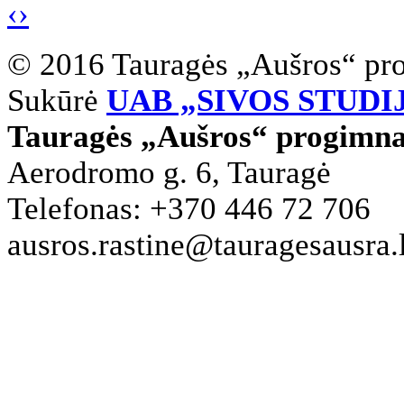
‹
›
© 2016 Tauragės „Aušros“ pr
Sukūrė
UAB „SIVOS STUDI
Tauragės „Aušros“ progimna
Aerodromo g. 6, Tauragė
Telefonas: +370 446 72 706
ausros.rastine@tauragesausra.l