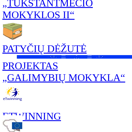
„TŪKSTANTMEČIO
MOKYKLOS II“
PATYČIŲ DĖŽUTĖ
PROJEKTAS
„GALIMYBIŲ MOKYKLA“
ETWINNING