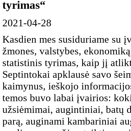
tyrimas“
2021-04-28
Kasdien mes susiduriame su įva
žmones, valstybes, ekonomiką,
statistinis tyrimas, kaip jį atli
Septintokai apklausė savo šeim
kaimynus, ieškojo informacijos
temos buvo labai įvairios: kok
užsiėmimai, augintiniai, batų 
parą, auginami kambariniai auga