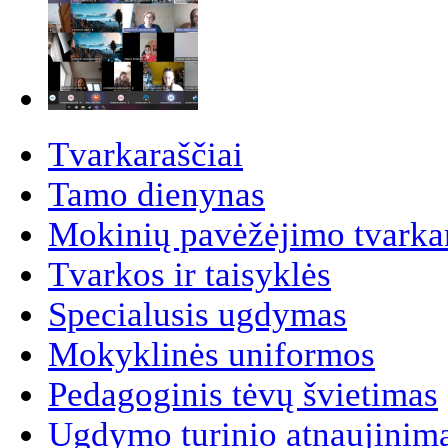
Tvarkaraščiai
Tamo dienynas
Mokinių pavėžėjimo tvarkar
Tvarkos ir taisyklės
Specialusis ugdymas
Mokyklinės uniformos
Pedagoginis tėvų švietimas
Ugdymo turinio atnaujinim