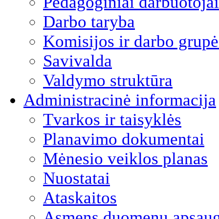
Pedagoginiai darbuotojai
Darbo taryba
Komisijos ir darbo grupė
Savivalda
Valdymo struktūra
Administracinė informacija
Tvarkos ir taisyklės
Planavimo dokumentai
Mėnesio veiklos planas
Nuostatai
Ataskaitos
Asmens duomenų apsau