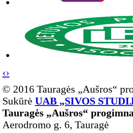
‹
›
© 2016 Tauragės „Aušros“ pr
Sukūrė
UAB „SIVOS STUDI
Tauragės „Aušros“ progimna
Aerodromo g. 6, Tauragė