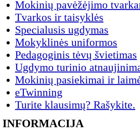
Mokinių pavėžėjimo tvarkar
Tvarkos ir taisyklės
Specialusis ugdymas
Mokyklinės uniformos
Pedagoginis tėvų švietimas
Ugdymo turinio atnaujinim
Mokinių pasiekimai ir laim
eTwinning
Turite klausimų? Rašykite.
INFORMACIJA