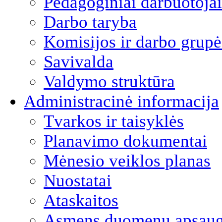
Pedagoginiai darbuotojai
Darbo taryba
Komisijos ir darbo grupė
Savivalda
Valdymo struktūra
Administracinė informacija
Tvarkos ir taisyklės
Planavimo dokumentai
Mėnesio veiklos planas
Nuostatai
Ataskaitos
Asmens duomenų apsau