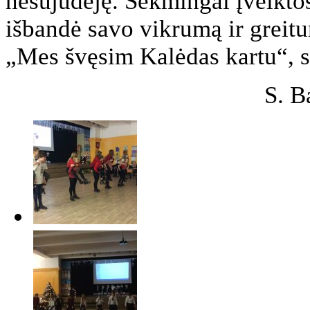
nesujudėję. Sėkmingai įveiktos
išbandė savo vikrumą ir greit
„Mes švęsim Kalėdas kartu“, s
S. B