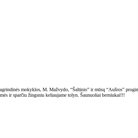
pagrindinės mokyklos, M. Mažvydo, “Šaltinio” ir mūsų “Aušros” pro
amės ir sparčiu žingsniu keliaujame tolyn. Šaunuoliai berniukai!!!