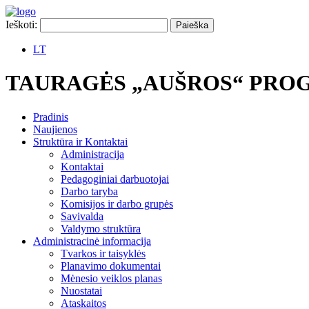
Ieškoti:
LT
TAURAGĖS „AUŠROS“ PRO
Pradinis
Naujienos
Struktūra ir Kontaktai
Administracija
Kontaktai
Pedagoginiai darbuotojai
Darbo taryba
Komisijos ir darbo grupės
Savivalda
Valdymo struktūra
Administracinė informacija
Tvarkos ir taisyklės
Planavimo dokumentai
Mėnesio veiklos planas
Nuostatai
Ataskaitos