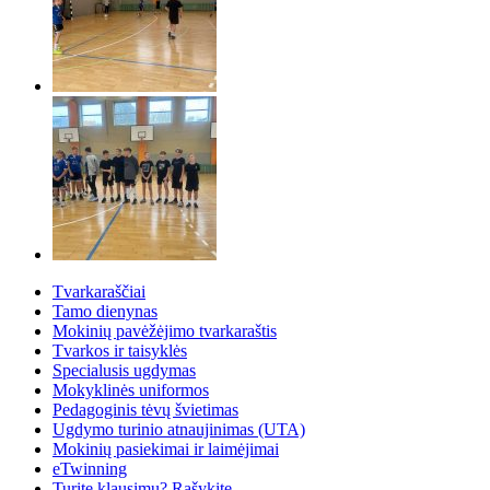
Tvarkaraščiai
Tamo dienynas
Mokinių pavėžėjimo tvarkaraštis
Tvarkos ir taisyklės
Specialusis ugdymas
Mokyklinės uniformos
Pedagoginis tėvų švietimas
Ugdymo turinio atnaujinimas (UTA)
Mokinių pasiekimai ir laimėjimai
eTwinning
Turite klausimų? Rašykite.