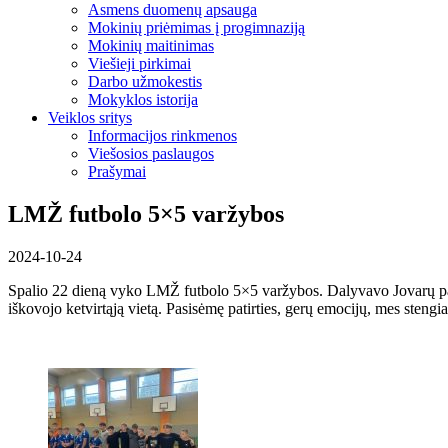
Asmens duomenų apsauga
Mokinių priėmimas į progimnaziją
Mokinių maitinimas
Viešieji pirkimai
Darbo užmokestis
Mokyklos istorija
Veiklos sritys
Informacijos rinkmenos
Viešosios paslaugos
Prašymai
LMŽ futbolo 5×5 varžybos
2024-10-24
Spalio 22 dieną vyko LMŽ futbolo 5×5 varžybos. Dalyvavo Jovarų 
iškovojo ketvirtąją vietą. Pasisėmę patirties, gerų emocijų, mes stengi