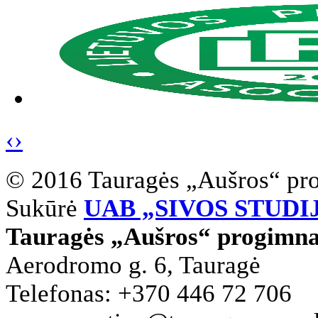
‹
›
© 2016 Tauragės „Aušros“ pr
Sukūrė
UAB „SIVOS STUDI
Tauragės „Aušros“ progimna
Aerodromo g. 6, Tauragė
Telefonas: +370 446 72 706