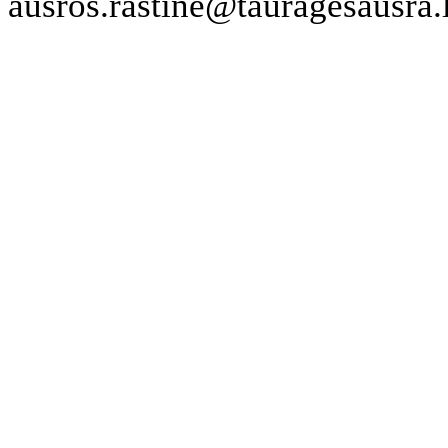
ausros.rastine@tauragesausra.l