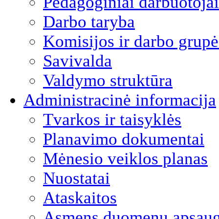
Pedagoginiai darbuotojai
Darbo taryba
Komisijos ir darbo grupė
Savivalda
Valdymo struktūra
Administracinė informacija
Tvarkos ir taisyklės
Planavimo dokumentai
Mėnesio veiklos planas
Nuostatai
Ataskaitos
Asmens duomenų apsau