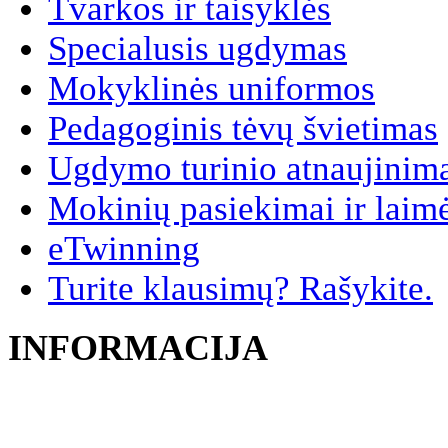
Tvarkos ir taisyklės
Specialusis ugdymas
Mokyklinės uniformos
Pedagoginis tėvų švietimas
Ugdymo turinio atnaujinim
Mokinių pasiekimai ir laim
eTwinning
Turite klausimų? Rašykite.
INFORMACIJA