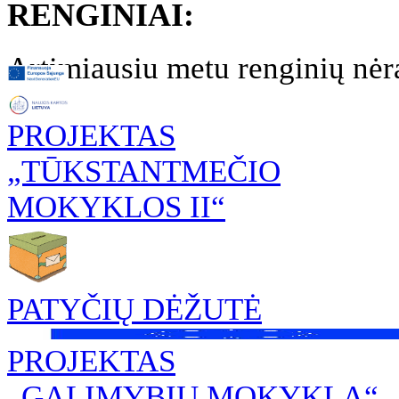
RENGINIAI:
Artimiausiu metu renginių nėr
PROJEKTAS
„TŪKSTANTMEČIO
MOKYKLOS II“
PATYČIŲ DĖŽUTĖ
PROJEKTAS
„GALIMYBIŲ MOKYKLA“