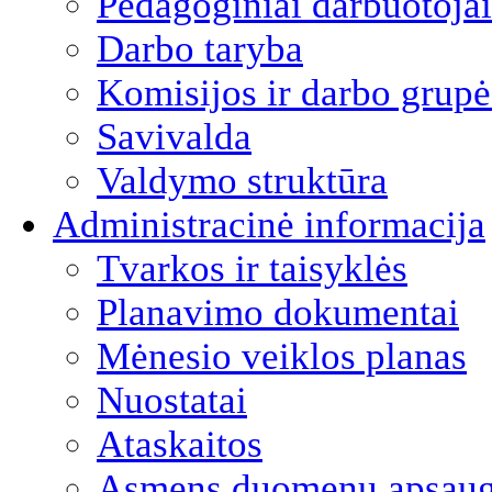
Pedagoginiai darbuotojai
Darbo taryba
Komisijos ir darbo grupė
Savivalda
Valdymo struktūra
Administracinė informacija
Tvarkos ir taisyklės
Planavimo dokumentai
Mėnesio veiklos planas
Nuostatai
Ataskaitos
Asmens duomenų apsau