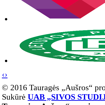
‹
›
© 2016 Tauragės „Aušros“ pr
Sukūrė
UAB „SIVOS STUDI