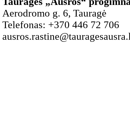
Tauragės „Aušros“ progimna
Aerodromo g. 6, Tauragė
Telefonas: +370 446 72 706
ausros.rastine@tauragesausra.l