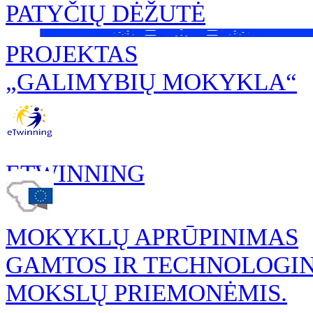
PATYČIŲ DĖŽUTĖ
PROJEKTAS
„GALIMYBIŲ MOKYKLA“
ETWINNING
MOKYKLŲ APRŪPINIMAS
GAMTOS IR TECHNOLOGI
MOKSLŲ PRIEMONĖMIS.