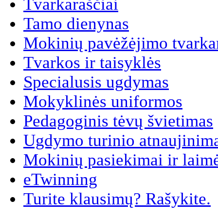
Tvarkaraščiai
Tamo dienynas
Mokinių pavėžėjimo tvarkar
Tvarkos ir taisyklės
Specialusis ugdymas
Mokyklinės uniformos
Pedagoginis tėvų švietimas
Ugdymo turinio atnaujinim
Mokinių pasiekimai ir laim
eTwinning
Turite klausimų? Rašykite.