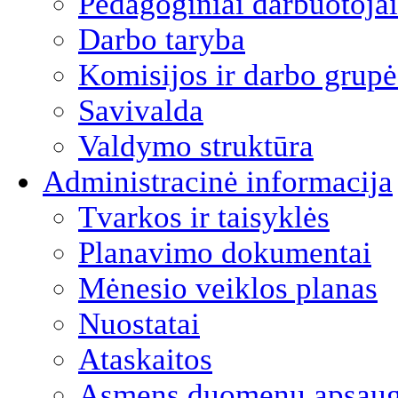
Pedagoginiai darbuotojai
Darbo taryba
Komisijos ir darbo grupė
Savivalda
Valdymo struktūra
Administracinė informacija
Tvarkos ir taisyklės
Planavimo dokumentai
Mėnesio veiklos planas
Nuostatai
Ataskaitos
Asmens duomenų apsau