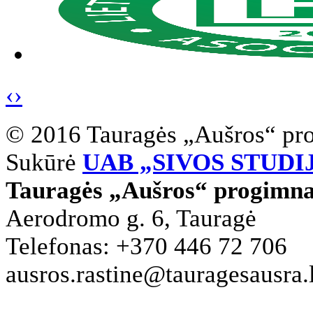
‹
›
© 2016 Tauragės „Aušros“ pr
Sukūrė
UAB „SIVOS STUDI
Tauragės „Aušros“ progimna
Aerodromo g. 6, Tauragė
Telefonas: +370 446 72 706
ausros.rastine@tauragesausra.l