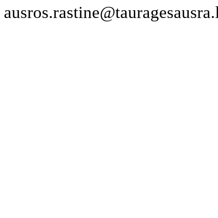
ausros.rastine@tauragesausra.l