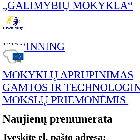
„GALIMYBIŲ MOKYKLA“
ETWINNING
MOKYKLŲ APRŪPINIMAS
GAMTOS IR TECHNOLOGI
MOKSLŲ PRIEMONĖMIS.
Naujienų prenumerata
Įveskite el. pašto adresą: