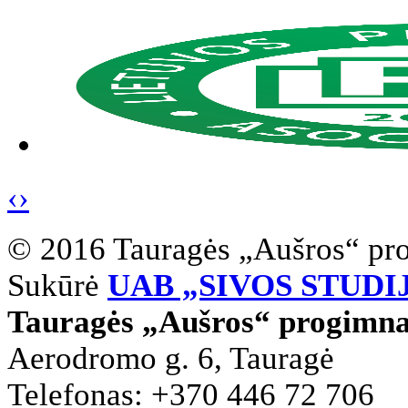
‹
›
© 2016 Tauragės „Aušros“ pr
Sukūrė
UAB „SIVOS STUDI
Tauragės „Aušros“ progimna
Aerodromo g. 6, Tauragė
Telefonas: +370 446 72 706