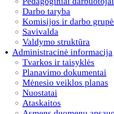
Pedagoginiai darbuotojai
Darbo taryba
Komisijos ir darbo grupė
Savivalda
Valdymo struktūra
Administracinė informacija
Tvarkos ir taisyklės
Planavimo dokumentai
Mėnesio veiklos planas
Nuostatai
Ataskaitos
Asmens duomenų apsau