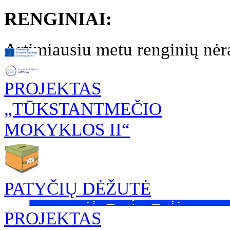
RENGINIAI:
Artimiausiu metu renginių nėr
PROJEKTAS
„TŪKSTANTMEČIO
MOKYKLOS II“
PATYČIŲ DĖŽUTĖ
PROJEKTAS