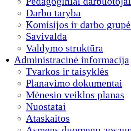
Pedagoginiai darbuotojai
Darbo taryba
Komisijos ir darbo grupė
Savivalda
Valdymo struktūra
Administracinė informacija
Tvarkos ir taisyklės
Planavimo dokumentai
Mėnesio veiklos planas
Nuostatai
Ataskaitos
Asmens duomenų apsau