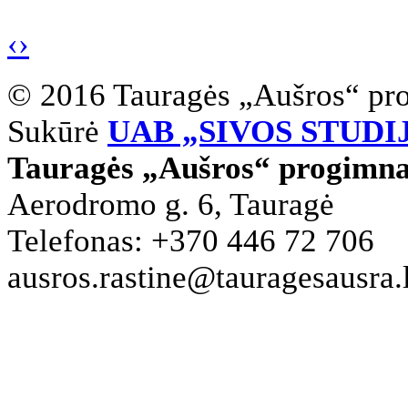
‹
›
© 2016 Tauragės „Aušros“ pr
Sukūrė
UAB „SIVOS STUDI
Tauragės „Aušros“ progimna
Aerodromo g. 6, Tauragė
Telefonas: +370 446 72 706
ausros.rastine@tauragesausra.l