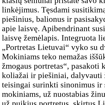
klasių seniūnai pristatė savo k
linkėjimus. Tęsdami susitiki
piešinius, balionus ir pasisaky
apie laisvę. Apibendrinant sus
laisvę žemėlapis. Integruota l
„Portretas Lietuvai“ vyko su d
Mokiniams teko nemažas iššūk
žmogaus portretas“, pasakoti k
koliažai ir piešiniai, dalyvaut
teisingai surinkti sinonimus ir
mokiniams, už nuostabias žinu
už puikius portretus, skirtus L