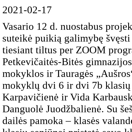
2021-02-17
Vasario 12 d. nuostabus proje
suteikė puikią galimybę švęsti
tiesiant tiltus per ZOOM progr
Petkevičaitės-Bitės gimnazijo
mokyklos ir Tauragės „Aušros“ 
mokyklų dvi 6 ir dvi 7b klasių
Karpavičienė ir Vida Karbausk
Danguolė Juodžbalienė. Su šeš
dailės pamoka – klasės valan