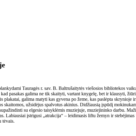
je
nkydami Tauragės r. sav. B. Baltrušaitytės viešosios bibliotekos vaikų
 kad pasakas galima ne tik skaityti, vartant knygelę, bet ir klausyti, žiū
irūs plakatai, galima matyti kas gyvena po žeme, kas paslėpta skrynioje 
s skaitomos, užsidėjus spalvotus akinius. Didžiausią įspūdį mokinukams
upažindinti su elgesio taisyklėmis muziejuje, muziejininko darbu. Mažies
jas. Labiausiai įstrigusi „atrakcija“ – leidimasis liftu žemyn ir stebėjima
u tėvais.