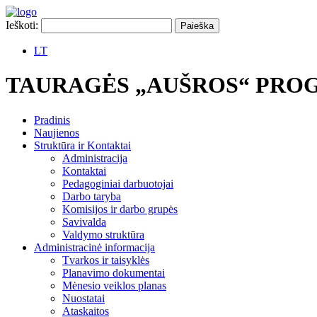
Ieškoti:
LT
TAURAGĖS „AUŠROS“ PRO
Pradinis
Naujienos
Struktūra ir Kontaktai
Administracija
Kontaktai
Pedagoginiai darbuotojai
Darbo taryba
Komisijos ir darbo grupės
Savivalda
Valdymo struktūra
Administracinė informacija
Tvarkos ir taisyklės
Planavimo dokumentai
Mėnesio veiklos planas
Nuostatai
Ataskaitos