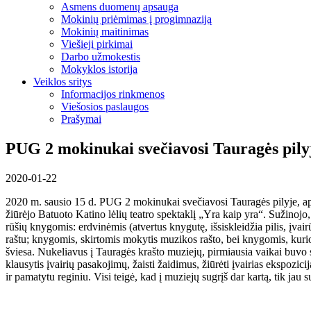
Asmens duomenų apsauga
Mokinių priėmimas į progimnaziją
Mokinių maitinimas
Viešieji pirkimai
Darbo užmokestis
Mokyklos istorija
Veiklos sritys
Informacijos rinkmenos
Viešosios paslaugos
Prašymai
PUG 2 mokinukai svečiavosi Tauragės pily
2020-01-22
2020 m. sausio 15 d. PUG 2 mokinukai svečiavosi Tauragės pilyje, apla
žiūrėjo Batuoto Katino lėlių teatro spektaklį „Yra kaip yra“. Sužinojo,
rūšių knygomis: erdvinėmis (atvertus knygutę, išsiskleidžia pilis, įva
raštu; knygomis, skirtomis mokytis muzikos rašto, bei knygomis, kurio
šviesa. Nukeliavus į Tauragės krašto muziejų, pirmiausia vaikai buvo s
klausytis įvairių pasakojimų, žaisti žaidimus, žiūrėti įvairias ekspozici
ir pamatytu reginiu. Visi teigė, kad į muziejų sugrįš dar kartą, tik jau s