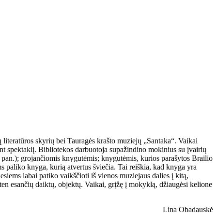
 literatūros skyrių bei Tauragės krašto muziejų „Santaka“. Vaikai
rint spektaklį. Bibliotekos darbuotoja supažindino mokinius su įvairių
ir pan.); grojančiomis knygutėmis; knygutėmis, kurios parašytos Brailio
 paliko knyga, kurią atvertus šviečia. Tai reiškia, kad knyga yra
iems labai patiko vaikščioti iš vienos muziejaus dalies į kitą,
s ten esančių daiktų, objektų. Vaikai, grįžę į mokyklą, džiaugėsi kelione
Lina Obadauskė