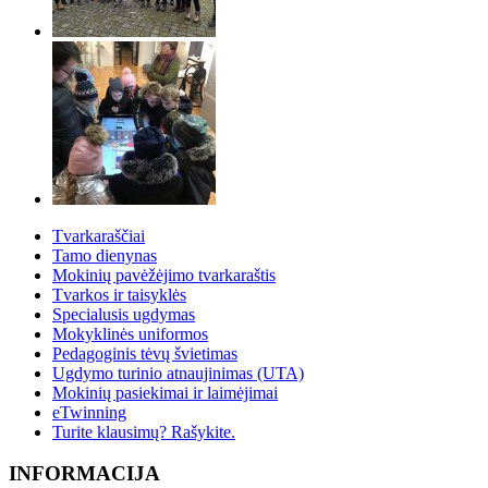
Tvarkaraščiai
Tamo dienynas
Mokinių pavėžėjimo tvarkaraštis
Tvarkos ir taisyklės
Specialusis ugdymas
Mokyklinės uniformos
Pedagoginis tėvų švietimas
Ugdymo turinio atnaujinimas (UTA)
Mokinių pasiekimai ir laimėjimai
eTwinning
Turite klausimų? Rašykite.
INFORMACIJA