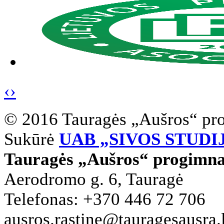
‹
›
© 2016 Tauragės „Aušros“ pr
Sukūrė
UAB „SIVOS STUDI
Tauragės „Aušros“ progimna
Aerodromo g. 6, Tauragė
Telefonas: +370 446 72 706
ausros.rastine@tauragesausra.l