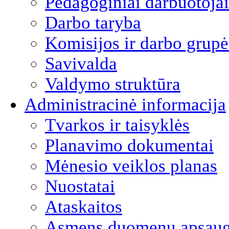
Pedagoginiai darbuotojai
Darbo taryba
Komisijos ir darbo grupė
Savivalda
Valdymo struktūra
Administracinė informacija
Tvarkos ir taisyklės
Planavimo dokumentai
Mėnesio veiklos planas
Nuostatai
Ataskaitos
Asmens duomenų apsau