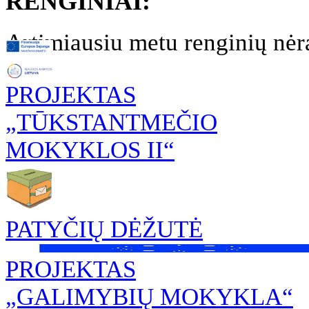
RENGINIAI:
Artimiausiu metu renginių nėr
PROJEKTAS
„TŪKSTANTMEČIO
MOKYKLOS II“
PATYČIŲ DĖŽUTĖ
PROJEKTAS
„GALIMYBIŲ MOKYKLA“