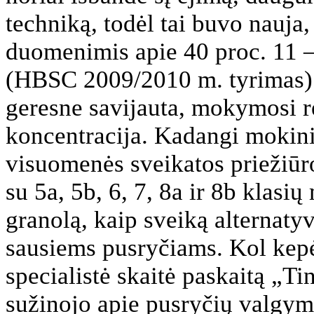
techniką, todėl tai buvo nauja
duomenimis apie 40 proc. 11 
(HBSC 2009/2010 m. tyrimas).
geresne savijauta, mokymosi r
koncentracija. Kadangi mokini
visuomenės sveikatos priežiūro
su 5a, 5b, 6, 7, 8a ir 8b klasi
granolą, kaip sveiką alternaty
sausiems pusryčiams. Kol kepė
specialistė skaitė paskaitą „T
sužinojo apie pusryčių valgy