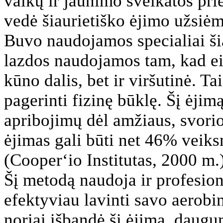
vaikų ir jaunimo sveikatos pri
vedė šiaurietiško ėjimo užsiėm
Buvo naudojamos specialiai ši
lazdos naudojamos tam, kad ei
kūno dalis, bet ir viršutinė. T
pagerinti fizinę būklę. Šį ėjim
apribojimų dėl amžiaus, svorio
ėjimas gali būti net 46% veiks
(Cooper‘io Institutas, 2000 m.
Šį metodą naudoja ir profesion
efektyviau lavinti savo aerobi
noriai išbandė šį ėjimą, daugu