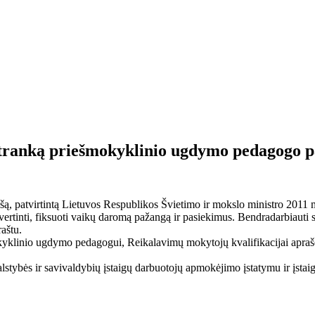
tranką priešmokyklinio ugdymo pedagogo p
ą, patvirtintą Lietuvos Respublikos Švietimo ir mokslo ministro 2011 
rtinti, fiksuoti vaikų daromą pažangą ir pasiekimus. Bendradarbiauti su
raštu.
šmokyklinio ugdymo pedagogui, Reikalavimų mokytojų kvalifikacijai apraš
stybės ir savivaldybių įstaigų darbuotojų apmokėjimo įstatymu ir įsta