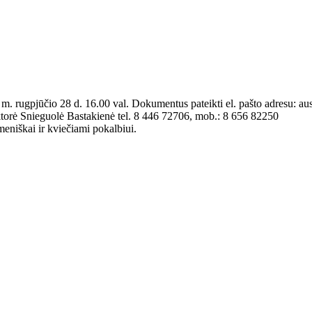
. rugpjūčio 28 d. 16.00 val. Dokumentus pateikti el. pašto adresu: a
ektorė Snieguolė Bastakienė tel. 8 446 72706, mob.: 8 656 82250
meniškai ir kviečiami pokalbiui.