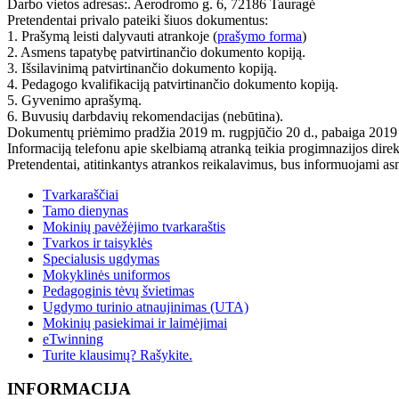
Darbo vietos adresas:. Aerodromo g. 6, 72186 Tauragė
Pretendentai privalo pateiki šiuos dokumentus:
1. Prašymą leisti dalyvauti atrankoje (
prašymo forma
)
2. Asmens tapatybę patvirtinančio dokumento kopiją.
3. Išsilavinimą patvirtinančio dokumento kopiją.
4. Pedagogo kvalifikaciją patvirtinančio dokumento kopiją.
5. Gyvenimo aprašymą.
6. Buvusių darbdavių rekomendacijas (nebūtina).
Dokumentų priėmimo pradžia 2019 m. rugpjūčio 20 d., pabaiga 2019 m
Informaciją telefonu apie skelbiamą atranką teikia progimnazijos dir
Pretendentai, atitinkantys atrankos reikalavimus, bus informuojami as
Tvarkaraščiai
Tamo dienynas
Mokinių pavėžėjimo tvarkaraštis
Tvarkos ir taisyklės
Specialusis ugdymas
Mokyklinės uniformos
Pedagoginis tėvų švietimas
Ugdymo turinio atnaujinimas (UTA)
Mokinių pasiekimai ir laimėjimai
eTwinning
Turite klausimų? Rašykite.
INFORMACIJA