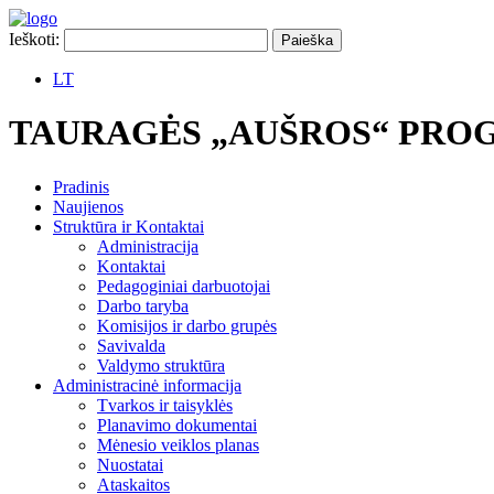
Ieškoti:
LT
TAURAGĖS „AUŠROS“ PRO
Pradinis
Naujienos
Struktūra ir Kontaktai
Administracija
Kontaktai
Pedagoginiai darbuotojai
Darbo taryba
Komisijos ir darbo grupės
Savivalda
Valdymo struktūra
Administracinė informacija
Tvarkos ir taisyklės
Planavimo dokumentai
Mėnesio veiklos planas
Nuostatai
Ataskaitos