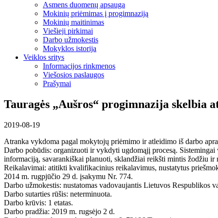
Asmens duomenų apsauga
Mokinių priėmimas į progimnaziją
Mokinių maitinimas
Viešieji pirkimai
Darbo užmokestis
Mokyklos istorija
Veiklos sritys
Informacijos rinkmenos
Viešosios paslaugos
Prašymai
Tauragės „Aušros“ progimnazija skelbia a
2019-08-19
Atranka vykdoma pagal mokytojų priėmimo ir atleidimo iš darbo apraš
Darbo pobūdis: organizuoti ir vykdyti ugdomąjį procesą. Sistemingai ve
informaciją, savarankiškai planuoti, sklandžiai reikšti mintis žodžiu ir 
Reikalavimai: atitikti kvalifikacinius reikalavimus, nustatytus prie
2014 m. rugpjūčio 29 d. įsakymu Nr. 774.
Darbo užmokestis: nustatomas vadovaujantis Lietuvos Respublikos val
Darbo sutarties rūšis: neterminuota.
Darbo krūvis: 1 etatas.
Darbo pradžia: 2019 m. rugsėjo 2 d.