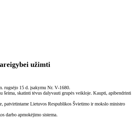
areigybei užimti
m. rugsėjo 15 d. įsakymu Nr. V-1680.
 šeima, skatinti tėvus dalyvauti grupės veikloje. Kaupti, apibendrinti
e, patvirtintame Lietuvos Respublikos Švietimo ir mokslo ministro
igos darbo apmokėjimo sistema.