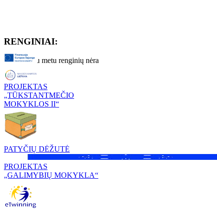
RENGINIAI:
Artimiausiu metu renginių nėra
PROJEKTAS
„TŪKSTANTMEČIO
MOKYKLOS II“
PATYČIŲ DĖŽUTĖ
PROJEKTAS
„GALIMYBIŲ MOKYKLA“