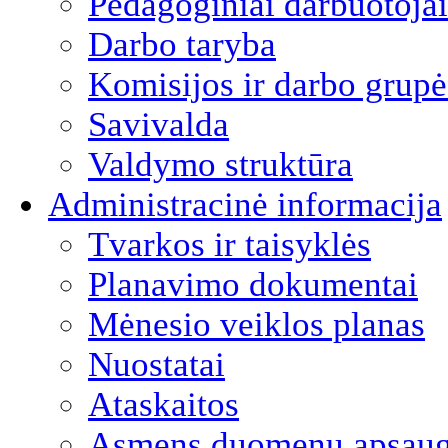
Pedagoginiai darbuotojai
Darbo taryba
Komisijos ir darbo grupė
Savivalda
Valdymo struktūra
Administracinė informacija
Tvarkos ir taisyklės
Planavimo dokumentai
Mėnesio veiklos planas
Nuostatai
Ataskaitos
Asmens duomenų apsau