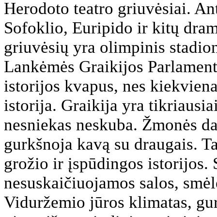
Herodoto teatro griuvėsiai. An
Sofoklio, Euripido ir kitų dram
griuvėsių yra olimpinis stadion
Lankėmės Graikijos Parlament
istorijos kvapus, nes kiekvien
istorija. Graikija yra tikriausiai
nesniekas neskuba. Žmonės dau
gurkšnoja kavą su draugais. Ta
grožio ir įspūdingos istorijos
nesuskaičiuojamos salos, smėl
Viduržemio jūros klimatas, gu