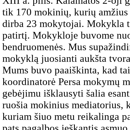
XIII a. pilis. Kalamatos 2-oji 
tik 170 mokinių, kurių amžius
dirba 23 mokytojai. Mokykla tu
patirtį. Mokykloje buvome nuo
bendruomenės. Mus supažindino
mokyklą juosianti aukšta tvora 
Mums buvo paaiškinta, kad ta
koordinatorė Persa mokymų me
gebėjimu išklausyti šalia esan
ruošia mokinius mediatorius, k
kuriam šiuo metu reikalinga pa
pats pagalbos ieškantis asmuo.