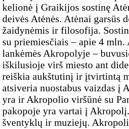
kelionė į Graikijos sostinę Atė
deivės Atėnės. Atėnai garsūs 
žaidynėmis ir filosofija. Sosti
su priemiesčiais – apie 4 mln
lankėmės Akropolyje – buvusio
iškilusioje virš miesto ant did
reiškia aukštutinį ir įtvirtintą
atsiveria nuostabus vaizdas į 
yra ir Akropolio viršūnė su Pa
pakopoje yra vartai į Akropolį
šventyklų ir muziejų. Akropoli