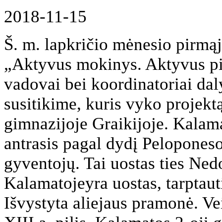
2018-11-15
Š. m. lapkričio mėnesio pirmą
„Aktyvus mokinys. Aktyvus pi
vadovai bei koordinatoriai da
susitikime, kuris vyko projek
gimnazijoje Graikijoje. Kalama
antrasis pagal dydį Peloponeso
gyventojų. Tai uostas ties Ned
Kalamatojeyra uostas, tarptauti
Išvystyta aliejaus pramonė. Vei