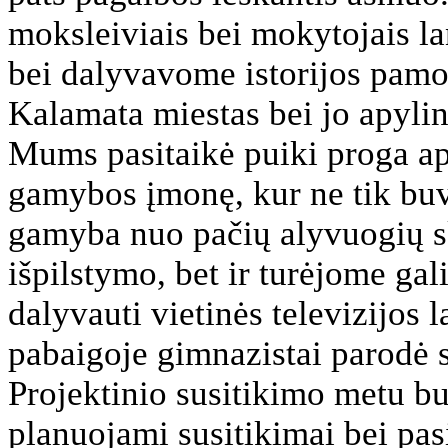
moksleiviais bei mokytojais 
bei dalyvavome istorijos pamok
Kalamata miestas bei jo apylin
Mums pasitaikė puiki proga ap
gamybos įmonę, kur ne tik buv
gamyba nuo pačių alyvuogių s
išpilstymo, bet ir turėjome ga
dalyvauti vietinės televizijos 
pabaigoje gimnazistai parodė s
Projektinio susitikimo metu bu
planuojami susitikimai bei pas